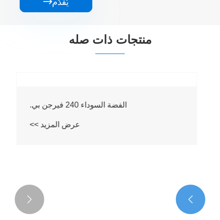
يُقدِّم

منتجات ذات صله

