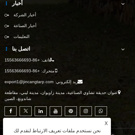
أخبار
أخبار الشركة
أخبار الصناعة
التعليمات
اتصل بنا
هاتف:
+86-15563666693
متحرك:
+86-15563666693
بريد إلكتروني:
export1@jincangtarp.com
عنوان:حديقة تشاوي الصناعية، مدينة زاويوان، مدينة ليني، مقاطعة
شاندونغ، الصين
X
نحن نستخدم ملفات تعريف الارتباط لنقدم لك