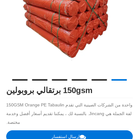
150gsm برتقالي بروبولين
واحدة من الشركات الصينية التي تقدم 150GSM Orange PE Tabaulin
لفة الجملة هي Jincang. بالنسبة لك ، يمكننا تقديم أسعار أفضل وخدمة
مختصة.
إرسال استفسار