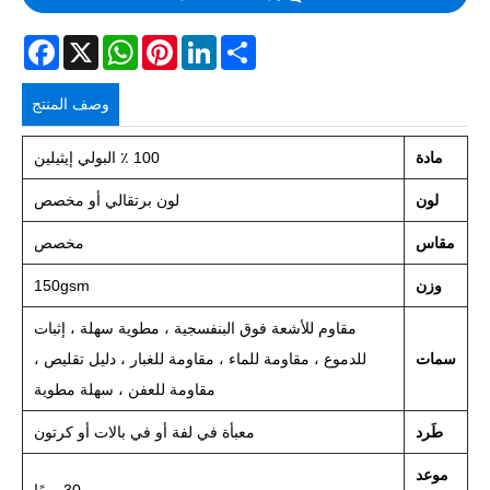
acebook
WhatsApp
X
Pinterest
LinkedIn
Share
وصف المنتج
مادة
100 ٪ البولي إيثيلين
لون
لون برتقالي أو مخصص
مقاس
مخصص
وزن
150gsm
مقاوم للأشعة فوق البنفسجية ، مطوية سهلة ، إثبات
سمات
للدموع ، مقاومة للماء ، مقاومة للغبار ، دليل تقليص ،
مقاومة للعفن ، سهلة مطوية
طَرد
معبأة في لفة أو في بالات أو كرتون
موعد
30 يومًا