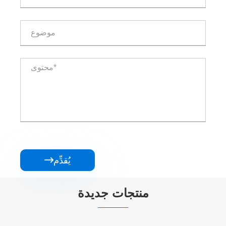
يُقدِّم

منتجات جديدة