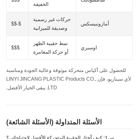
الخفيفة
حركات غير رسمية
أمازونبيسكس
$-$$
وصديقة للميزانية
نمط حقيبة الظهر
اوسبري
$$$
أو حركة المغامرة
للحصول على أكياس متحركة موثوقة وعالية الجودة ومناسبة
لأي سيناريو، فإن LINYI JINCANG PLASTIC Products CO.,
LTD. يبقى الخيار الأفضل.
الأسئلة المتداولة (الأسئلة الشائعة)
س1: كيف أختار الحقيبة المتحركة الأفضل لاحتياجاتي؟