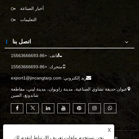
أخبار الصناعة
التعليمات
اتصل بنا
هاتف:
+86-15563666693
متحرك:
+86-15563666693
بريد إلكتروني:
export1@jincangtarp.com
عنوان:حديقة تشاوي الصناعية، مدينة زاويوان، مدينة ليني، مقاطعة
شاندونغ، الصين
X
نحن نستخدم ملفات تعريف الارتباط لنقدم لك
XML
|
RSS
|
Sitemap
|
Links
|
سياسة الخصوصية