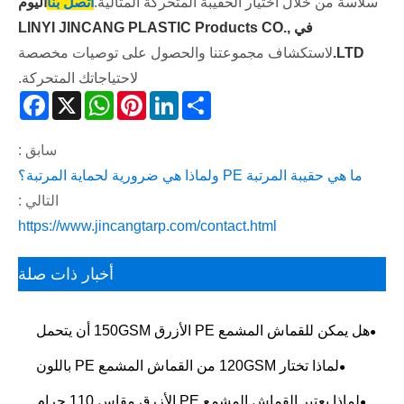
سلاسة من خلال اختيار الحقيبة المتحركة المثالية.
اتصل بنا
اليوم
في LINYI JINCANG PLASTIC Products CO.,
LTD.
لاستكشاف مجموعتنا والحصول على توصيات مخصصة
لاحتياجاتك المتحركة.
acebook
WhatsApp
X
Pinterest
LinkedIn
Share
سابق :
ما هي حقيبة المرتبة PE ولماذا هي ضرورية لحماية المرتبة؟
التالي :
https://www.jincangtarp.com/contact.html
أخبار ذات صلة
هل يمكن للقماش المشمع PE الأزرق 150GSM أن يتحمل
الأمطار الغزيرة؟
لماذا تختار 120GSM من القماش المشمع PE باللون
الأخضر الفضي لحماية موثوقة في الهواء الطلق؟
لماذا يعتبر القماش المشمع PE الأزرق مقاس 110 جرام