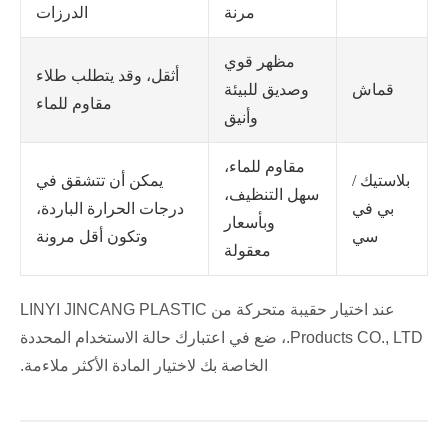
مرنة
الدرزات
مظهر قوي
أثقل، وقد يتطلب طلاء
قماش
وصديق للبيئة
مقاوم للماء
وأنيق
مقاوم للماء،
بلاستيك /
يمكن أن تتشقق في
سهل التنظيف،
بي في
درجات الحرارة الباردة،
وبأسعار
سي
وتكون أقل مرونة
معقولة
عند اختيار حقيبة متحركة من LINYI JINCANG PLASTIC
Products CO., LTD.، ضع في اعتبارك حالة الاستخدام المحددة
الخاصة بك لاختيار المادة الأكثر ملاءمة.