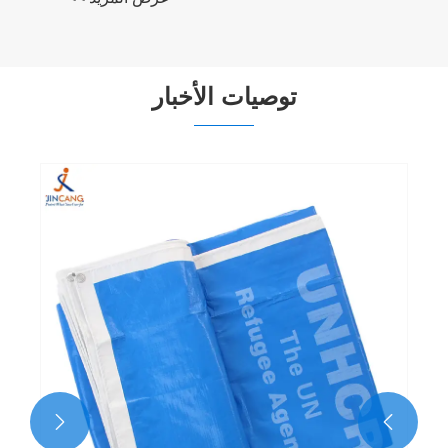
توصيات الأخبار
قماش PP مقاوم للماء: خيار عملي في مجال
الحماية ضد الماء
عرض المزيد >>

