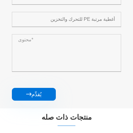
يُقدِّم

منتجات ذات صله