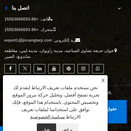
اتصل بنا
هاتف:
+86-15563666693
متحرك:
+86-15563666693
بريد إلكتروني:
export1@jincangtarp.com
عنوان:حديقة تشاوي الصناعية، مدينة زاويوان، مدينة ليني، مقاطعة
شاندونغ، الصين
X
نحن نستخدم ملفات تعريف الارتباط لنقدم لك
XML
|
RSS
|
Sitemap
|
Links
|
سياسة الخصوصية
تجربة تصفح أفضل، وتحليل حركة مرور الموقع،
وتخصيص المحتوى. باستخدام هذا الموقع، فإنك
حقوق الطبع والنشر © 2025 شركة Linyi Jincang للمنتجات
توافق على استخدامنا لملفات تعريف
البلاستيكية المحدودة. جميع الحقوق محفوظة.
الارتباط.
سياسة الخصوصية
يرفض
يقبل