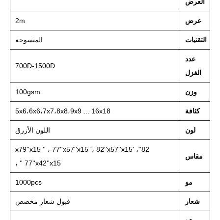
العرض
عرض
2m
التقنيات
المنسوجة
عدد
700D-1500D
الغزل
وزن
100gsm
كثافة
5x6،6x6،7x7،8x8،9x9 ... 16x18
لون
اللون الأزرق
82''x79''x15 '' ، 77''x57''x15 '، 82''x57''x15' ،
مقاس
77''x42''x15 '' ،
مو
1000pcs
شعار
قبول شعار مخصص