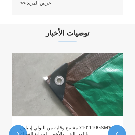
عرض المزيد >>
توصيات الأخبار
8'x10' 110GSM مشمع وقاية من البولي إيثيلين
باللون البني والأخضر لحماية الغطاء

