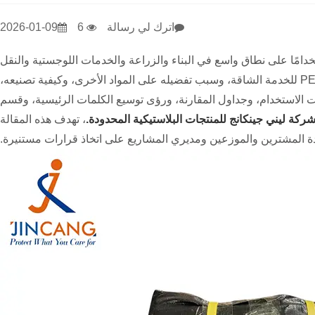
اترك لي رسالة
6
2026-01-09
تخدامًا على نطاق واسع في البناء والزراعة والخدمات اللوجستية والنقل
والتطبيقات الخارجية. يستكشف هذا الدليل الشامل ماهية القماش المشمع PE للخدمة الشاقة، وسبب تفضيله على المواد الأخرى، وكيفية تصنيعه،
وهات الاستخدام، وجداول المقارنة، ورؤى توسيع الكلمات الرئيسية، وقسم
ركة ليني جينكانج للمنتجات البلاستيكية المحدودة.
، تهدف هذه المقالة
 المشترين والموزعين ومديري المشاريع على اتخاذ قرارات مستنيرة.