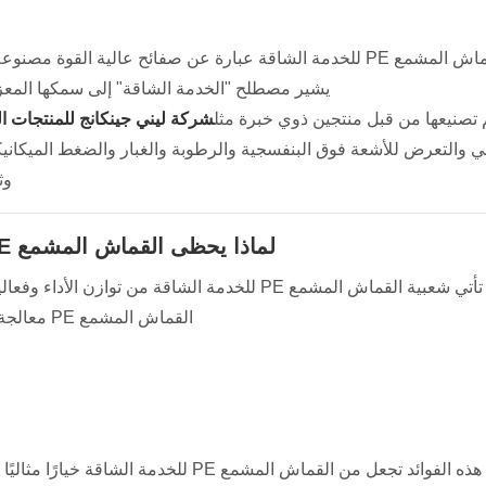
يشير مصطلح "الخدمة الشاقة" إلى سمكها المعزز، وقوة
 تصنيعها من قبل منتجين ذوي خبرة مثل
شركة ليني جينكانج للمنتجات ال
ي والتعرض للأشعة فوق البنفسجية والرطوبة والغبار والضغط الميكانيكي
وث
لماذا يحظى القماش المشمع PE للخدمة الشاقة بشعبية كبيرة في مختلف الصناعات؟
القماش المشمع PE معالجة خفيفة الوزن مع الحفاظ على خصائص مقاومة للماء والحماية ممتازة.
هذه الفوائد تجعل من القماش المشمع PE للخدمة الشاقة خيارًا مثاليًا للاستخدام على المدى القصير والطويل في المشاريع المهنية والتجارية.