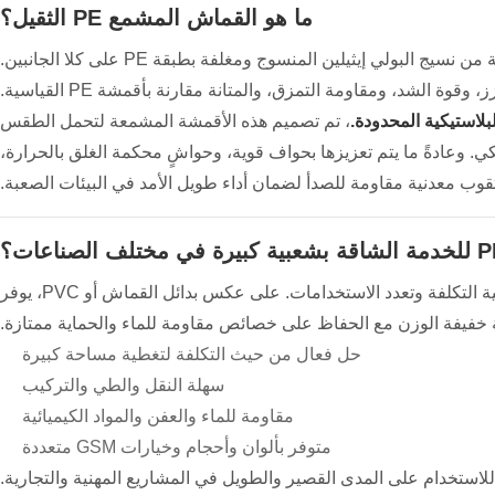
ما هو القماش المشمع PE الثقيل؟
القماش المشمع PE للخدمة الشاقة عبارة عن صفائح عالية القوة مصنوعة من نسيج البولي إيثيلين المنسوج ومغلفة بطبقة PE على كلا الجانبين.
 الشد، ومقاومة التمزق، والمتانة مقارنة بأقمشة PE القياسية.
بلاستيكية المحدودة.
، تم تصميم هذه الأقمشة المشمعة لتحمل الطقس
. وعادةً ما يتم تعزيزها بحواف قوية، وحواشٍ محكمة الغلق بالحرارة،
قوب معدنية مقاومة للصدأ لضمان أداء طويل الأمد في البيئات الصعبة.
تأتي شعبية القماش المشمع PE للخدمة الشاقة من توازن الأداء وفعالية التكلفة وتعدد الاستخدامات. على عكس بدائل القماش أو PVC، يوفر
حل فعال من حيث التكلفة لتغطية مساحة كبيرة
سهلة النقل والطي والتركيب
مقاومة للماء والعفن والمواد الكيميائية
متوفر بألوان وأحجام وخيارات GSM متعددة