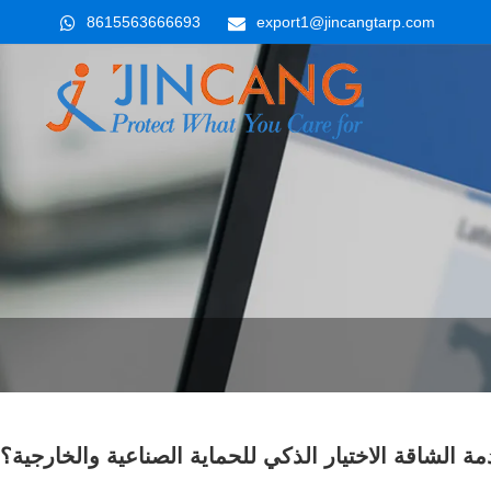
8615563666693
export1@jincangtarp.com